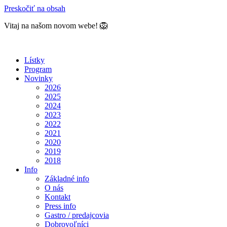
Preskočiť na obsah
Vitaj na našom novom webe! 🦁
Lístky
Program
Novinky
2026
2025
2024
2023
2022
2021
2020
2019
2018
Info
Základné info
O nás
Kontakt
Press info
Gastro / predajcovia
Dobrovoľníci