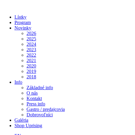
Lístky
Program
Novinky
2026
2025
2024
2023
2022
2021
2020
2019
2018
Info
Základné info
O nás
Kontakt
Press info
Gastro / predajcovia
Dobrovoľníci
Galéria
Shop Uprising