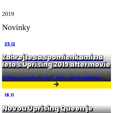
2019
Novinky
23.12
Zahrejte sa spomienkami na
leto s Uprising 2019 aftermovie
Vráťme sa spolu do chvíľ, kedy nám je najlepšie –...
18.11
Novou Uprising Queen je