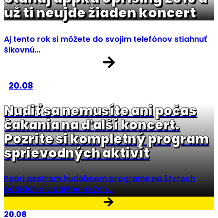
už ti neujde žiaden koncert
Aj tento rok si môžete do svojim telefónov stiahnuť
šikovnú...
20.08
Nudiť sa nemusíte ani počas
čakania na ďalší koncert.
Pozrite si kompletný program
sprievodných aktivít
Popri pestrom hudobnom programe na štyroch
pódiách a v partnerských...
20.08