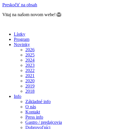
Preskočiť na obsah
Vitaj na našom novom webe! 🦁
Lístky
Program
Novinky
2026
2025
2024
2023
2022
2021
2020
2019
2018
Info
Základné info
O nás
Kontakt
Press info
Gastro / predajcovia
Dobrovoľníci