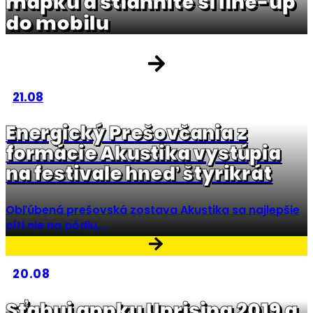
mapku a stiahnite si line-up
do mobilu
21.08
Energický Prešovčania z
formácie Akustika vystúpia
na festivale hneď štyrikrát
Obľúbená prešovská zostava Akustika sa najlepšie
cíti nie na pódiu,...
20.08
Sťahuj appku Uprising 2019 a