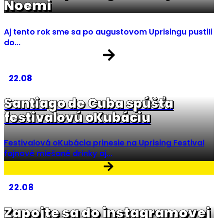
Noemi
Aj tento rok sme sa po augustovom Uprisingu pustili
do...
22.08
Santiago de Cuba spúšťa
festivalovú oKubáciu
Festivalová oKubácia prinesie na Uprising Festival
fajnové miešané drinky aj...
22.08
Zapojte sa do instagramovej