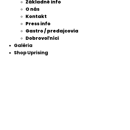
Základné info
O nás
Kontakt
Press info
Gastro / predajcovia
Dobrovoľníci
Galéria
Shop Uprising