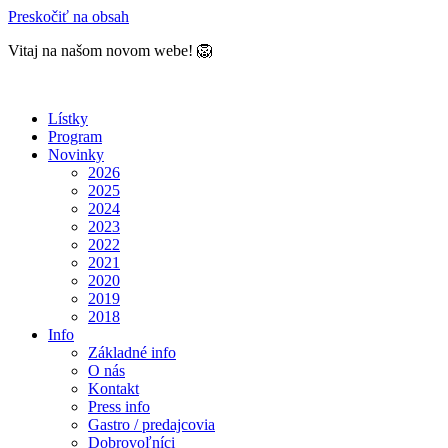
Preskočiť na obsah
Vitaj na našom novom webe! 🦁
Lístky
Program
Novinky
2026
2025
2024
2023
2022
2021
2020
2019
2018
Info
Základné info
O nás
Kontakt
Press info
Gastro / predajcovia
Dobrovoľníci