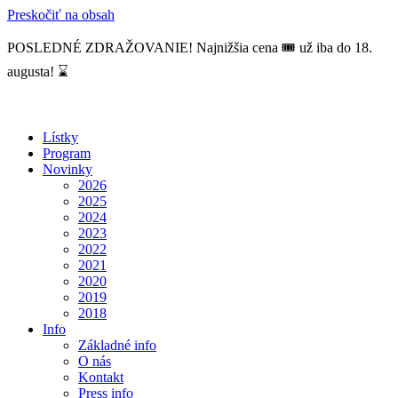
Preskočiť na obsah
POSLEDNÉ ZDRAŽOVANIE! Najnižšia cena 🎟️ už iba do 18.
augusta! ⌛
Lístky
Program
Novinky
2026
2025
2024
2023
2022
2021
2020
2019
2018
Info
Základné info
O nás
Kontakt
Press info