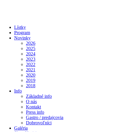
Lístky
Program
Novinky
2026
2025
2024
2023
2022
2021
2020
2019
2018
Info
Základné info
O nás
Kontakt
Press info
Gastro / predajcovia
Dobrovoľníci
Galéria