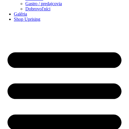
Gastro / predajcovia
Dobrovoľníci
Galéria
Shop Uprising