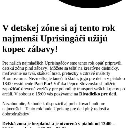
V detskej zóne si aj tento rok
najmenší Uprisingáči užijú
kopec zábavy!
Pre našich najmladších Uprisingáčov sme tento rok opäť pripravili
detskú zónu plnú zábavy! Môžete sa tešiť na kreatívne dielničky,
maľovanie na tvár, skákací hrad, preliezky a zdravé maškrty
Brontosaurus. Nezmeškajte tanečnú školu, jogu pre deti a v piatok o
18:00 vystúpenie
Paci Pac
! Vďaka Pepco Slovensko si môžete
zapožičať drevené vozíčky pre pohodlný transport vašich krpcov po
areáli. V sobotu o 15:00 vás pozývame na
Divadielko pre deti
.
Nezabudnite, že bude k dispozícii aj prebaľovací pult pre
najmenších. Tento rok bude Uprising pre deti plný radosti a
dobrodružstiev!
Detská zóna je bezplatná a je otvorená v piatok od 13:00 –