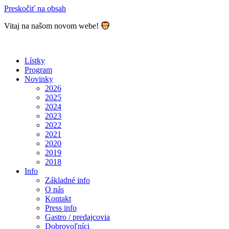
Preskočiť na obsah
Vitaj na našom novom webe!
Lístky
Program
Novinky
2026
2025
2024
2023
2022
2021
2020
2019
2018
Info
Základné info
O nás
Kontakt
Press info
Gastro / predajcovia
Dobrovoľníci