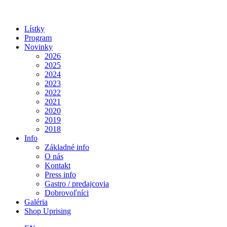
Lístky
Program
Novinky
2026
2025
2024
2023
2022
2021
2020
2019
2018
Info
Základné info
O nás
Kontakt
Press info
Gastro / predajcovia
Dobrovoľníci
Galéria
Shop Uprising