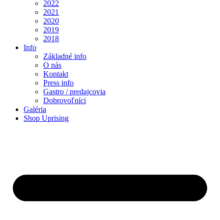
2022
2021
2020
2019
2018
Info
Základné info
O nás
Kontakt
Press info
Gastro / predajcovia
Dobrovoľníci
Galéria
Shop Uprising