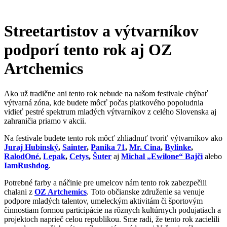
Streetartistov a výtvarníkov
podporí tento rok aj OZ
Artchemics
Ako už tradične ani tento rok nebude na našom festivale chýbať
výtvarná zóna, kde budete môcť počas piatkového popoludnia
vidieť pestré spektrum mladých výtvarníkov z celého Slovenska aj
zahraničia priamo v akcii.
Na festivale budete tento rok môcť zhliadnuť tvoriť výtvarníkov ako
Juraj Hubinský
,
Sainter
,
Panika 71
,
Mr. Cina
,
Bylinke
,
RalodOné
,
Lepak
,
Cetys
,
Šuter
aj
Michal „Ewilone“ Bajči
alebo
IamRushdog
.
Potrebné farby a náčinie pre umelcov nám tento rok zabezpečili
chalani z
OZ Artchemics
. Toto občianske združenie sa venuje
podpore mladých talentov, umeleckým aktivitám či športovým
činnostiam formou participácie na rôznych kultúrnych podujatiach a
projektoch naprieč celou republikou. Sme radi, že tento rok zacielili