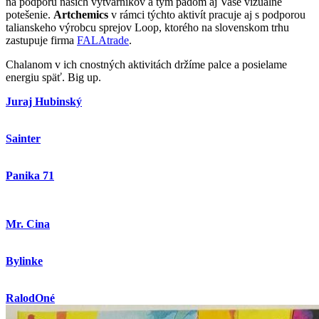
na podporu našich výtvarníkov a tým pádom aj Vaše vizuálne
potešenie.
Artchemics
v rámci týchto aktivít pracuje aj s podporou
talianskeho výrobcu sprejov Loop, ktorého na slovenskom trhu
zastupuje firma
FALAtrade
.
Chalanom v ich cnostných aktivitách držíme palce a posielame
energiu späť. Big up.
Juraj Hubinský
Sainter
Panika 71
Mr. Cina
Bylinke
RalodOné