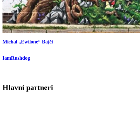
Michal „Ewilone“ Bajči
IamRushdog
Hlavní partneri