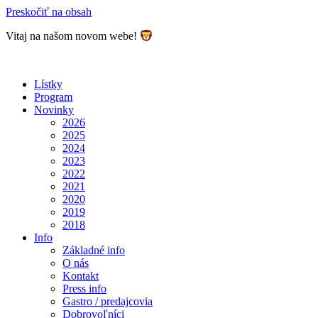
Preskočiť na obsah
Vitaj na našom novom webe!
Lístky
Program
Novinky
2026
2025
2024
2023
2022
2021
2020
2019
2018
Info
Základné info
O nás
Kontakt
Press info
Gastro / predajcovia
Dobrovoľníci