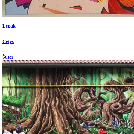
Lepak
Cetys
Šuter