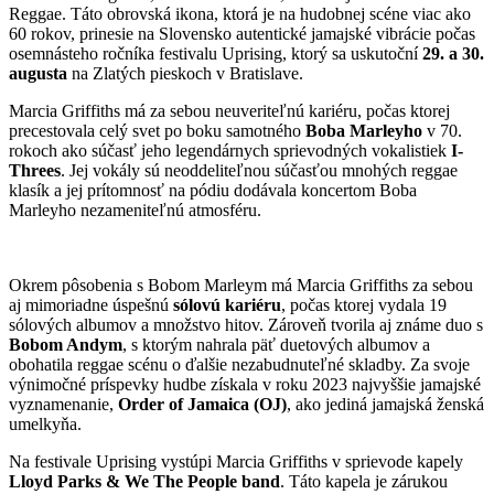
Reggae. Táto obrovská ikona, ktorá je na hudobnej scéne viac ako
60 rokov, prinesie na Slovensko autentické jamajské vibrácie počas
osemnásteho ročníka festivalu Uprising, ktorý sa uskutoční
29. a 30.
augusta
na Zlatých pieskoch v Bratislave.
Marcia Griffiths má za sebou neuveriteľnú kariéru, počas ktorej
precestovala celý svet po boku samotného
Boba Marleyho
v 70.
rokoch ako súčasť jeho legendárnych sprievodných vokalistiek
I-
Threes
. Jej vokály sú neoddeliteľnou súčasťou mnohých reggae
klasík a jej prítomnosť na pódiu dodávala koncertom Boba
Marleyho nezameniteľnú atmosféru.
Okrem pôsobenia s Bobom Marleym má Marcia Griffiths za sebou
aj mimoriadne úspešnú
sólovú kariéru
, počas ktorej vydala 19
sólových albumov a množstvo hitov. Zároveň tvorila aj známe duo s
Bobom Andym
, s ktorým nahrala päť duetových albumov a
obohatila reggae scénu o ďalšie nezabudnuteľné skladby. Za svoje
výnimočné príspevky hudbe získala v roku 2023 najvyššie jamajské
vyznamenanie,
Order of Jamaica (OJ)
, ako jediná jamajská ženská
umelkyňa.
Na festivale Uprising vystúpi Marcia Griffiths v sprievode kapely
Lloyd Parks & We The People band
. Táto kapela je zárukou