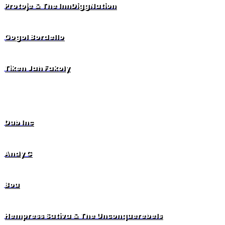
Protoje & The InnDiggNation
Gogol Bordello
Tiken Jah Fakoly
Dub Inc
Andy C
Bou
Hempress Sativa & The Unconquerebels