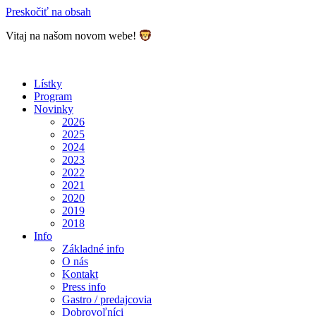
Preskočiť na obsah
Vitaj na našom novom webe!
Lístky
Program
Novinky
2026
2025
2024
2023
2022
2021
2020
2019
2018
Info
Základné info
O nás
Kontakt
Press info
Gastro / predajcovia
Dobrovoľníci