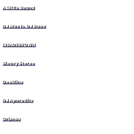
A Little Sound
DJ Mac ls. DJ Baba
LISADEBROWN
Sleazy Stereo
Deekline
DJ Aphrodite
Orishas