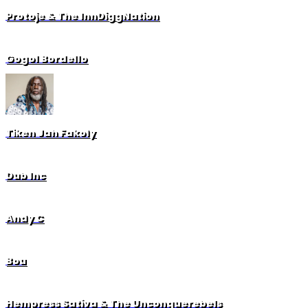
Protoje & The InnDiggNation
Gogol Bordello
Tiken Jah Fakoly
Dub Inc
Andy C
Bou
Hempress Sativa & The Unconquerebels