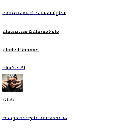
Skarra Mucci x Manudigital
Masta Ace & Marco Polo
Medial Banana
Silné Reči
Gleb
Congo Natty ft. Blackout JA