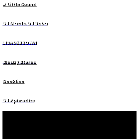
A Little Sound
DJ Mac ls. DJ Baba
LISADEBROWN
Sleazy Stereo
Deekline
DJ Aphrodite
Hlavní partneri