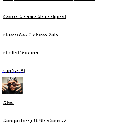
Skarra Mucci x Manudigital
Masta Ace & Marco Polo
Medial Banana
Silné Reči
Gleb
Congo Natty ft. Blackout JA