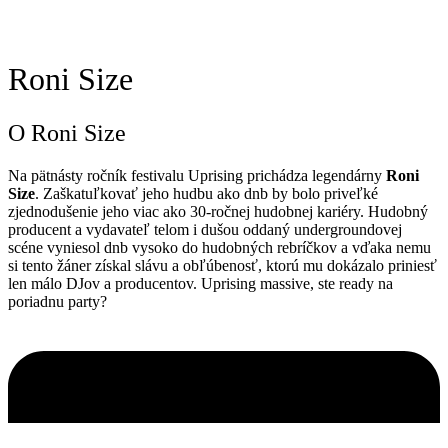
Roni Size
O Roni Size
Na pätnásty ročník festivalu Uprising prichádza legendárny
Roni
Size
. Zaškatuľkovať jeho hudbu ako dnb by bolo priveľké
zjednodušenie jeho viac ako 30-ročnej hudobnej kariéry. Hudobný
producent a vydavateľ telom i dušou oddaný undergroundovej
scéne vyniesol dnb vysoko do hudobných rebríčkov a vďaka nemu
si tento žáner získal slávu a obľúbenosť, ktorú mu dokázalo priniesť
len málo DJov a producentov. Uprising massive, ste ready na
poriadnu party?