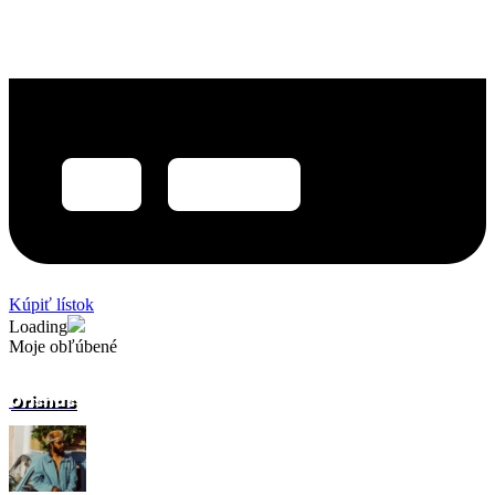
Kúpiť lístok
Loading
Moje obľúbené
Orishas